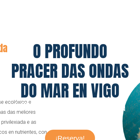
O PROFUNDO
ida
PRACER DAS ONDAS
DO MAR EN VIGO
se ecolóxico e
MERGULLO BREOGÁN
has das mellores
 privilexiada e as
cos en nutrientes, con
¡Reserva!