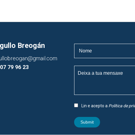
gullo Breogán
ullobreogan@gmail.com
07 79 96 23
Lin e acepto a
Política de pr
Submit