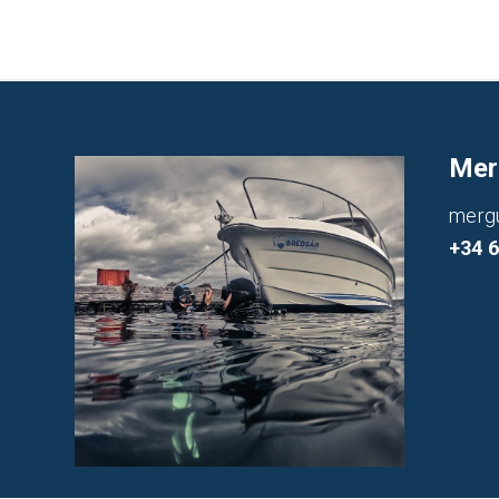
Mer
merg
+34 6