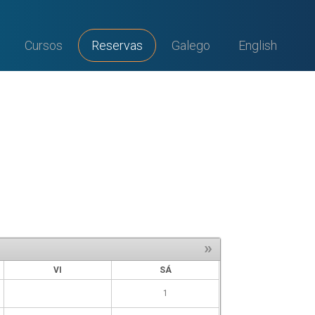
Cursos
Reservas
Galego
English
»
VI
SÁ
1