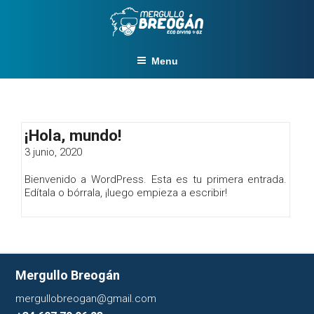
Skip
to
content
Menu
¡Hola, mundo!
3 junio, 2020
Bienvenido a WordPress. Esta es tu primera entrada.
Edítala o bórrala, ¡luego empieza a escribir!
Mergullo Breogán
mergullobreogan@gmail.com