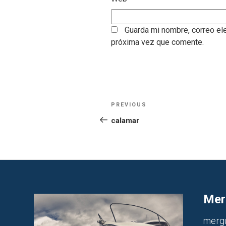
Guarda mi nombre, correo el
próxima vez que comente.
Navegación
Previous
PREVIOUS
Post
de
calamar
entradas
Mer
merg