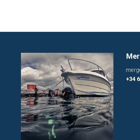
Mer
merg
+34 6