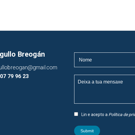
gullo Breogán
ullobreogan@gmail.com
07 79 96 23
Lin e acepto a
Política de pr
Submit