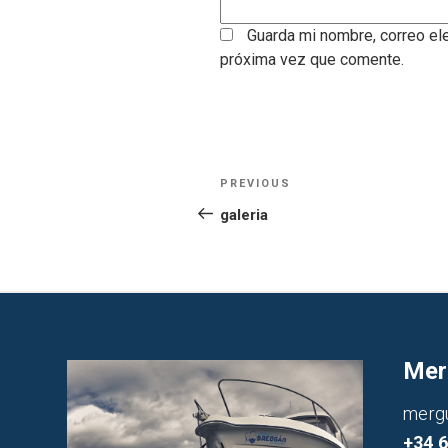
Guarda mi nombre, correo el
próxima vez que comente.
Navegación
Previous
PREVIOUS
Post
de
galeria
entradas
Mer
merg
+34 6