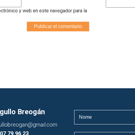
Search
for:
ectrónico y web en este navegador para la
gullo Breogán
ullobreogan@gmail.com
07 79 96 23