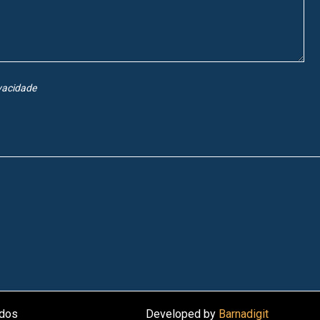
ivacidade
ados
Developed by
Barnadigit