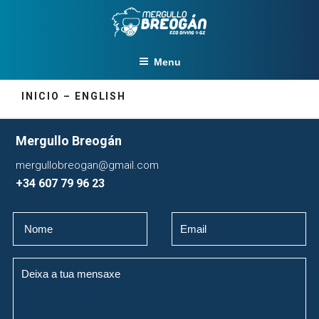
Skip
to
content
Menu
INICIO – ENGLISH
Mergullo Breogán
mergullobreogan@gmail.com
+34 607 79 96 23