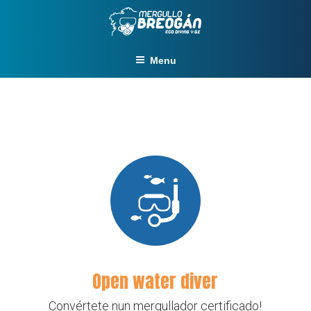
Skip
to
content
Menu
Open water diver
Convértete nun mergullador certificado!